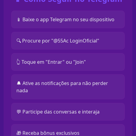
📱 Baixe o app Telegram no seu dispositivo
🔍 Procure por "@55Ac LoginOficial"
👆 Toque em "Entrar" ou "Join"
🔔 Ative as notificações para não perder
nada
💬 Participe das conversas e interaja
🎁 Receba bônus exclusivos