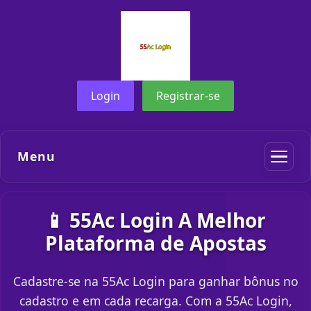
Login
Registrar-se
Menu
📱 55Ac Login A Melhor
Plataforma de Apostas
Cadastre-se na 55Ac Login para ganhar bônus no
cadastro e em cada recarga. Com a 55Ac Login,