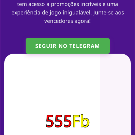
tem acesso a promoções incríveis e uma
experiência de jogo inigualável. Junte-se aos
vencedores agora!
SEGUIR NO TELEGRAM