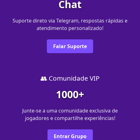
Chat
Suporte direto via Telegram, respostas rápidas e
atendimento personalizado!
Falar Suporte
👥 Comunidade VIP
1000+
Junte-se a uma comunidade exclusiva de
jogadores e compartilhe experiências!
Entrar Grupo