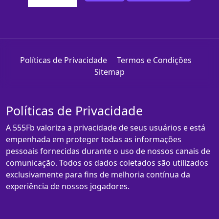
Políticas de Privacidade
Termos e Condições
Sitemap
Políticas de Privacidade
A 555Fb valoriza a privacidade de seus usuários e está
empenhada em proteger todas as informações
pessoais fornecidas durante o uso de nossos canais de
comunicação. Todos os dados coletados são utilizados
exclusivamente para fins de melhoria contínua da
experiência de nossos jogadores.