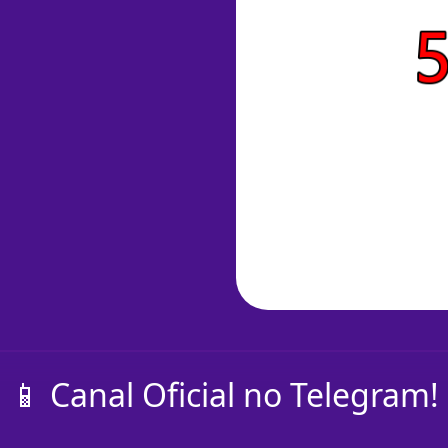
📱 Canal Oficial no Telegram!