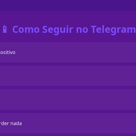
📱 Como Seguir no Telegram
ositivo
erder nada