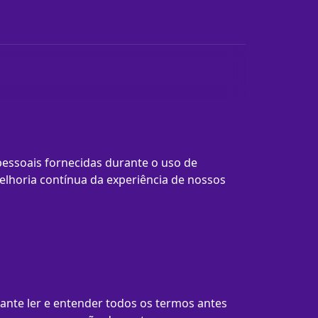
pessoais fornecidas durante o uso de
elhoria contínua da experiência de nossos
ante ler e entender todos os termos antes