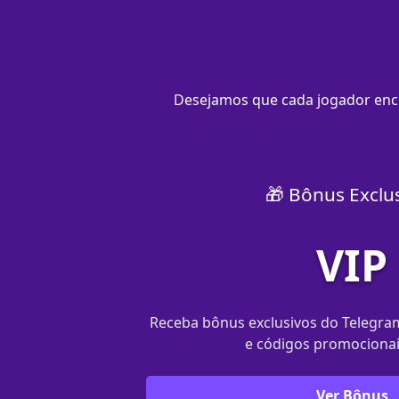
Desejamos que cada jogador encon
🎁 Bônus Exclu
VIP
Receba bônus exclusivos do Telegra
e códigos promocionai
Ver Bônus