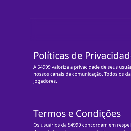
Políticas de Privacida
A 54999 valoriza a privacidade de seus usu
nossos canais de comunicação. Todos os dad
jogadores.
Termos e Condições
Os usuários da 54999 concordam em respeita