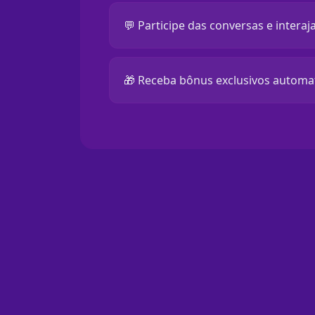
💬 Participe das conversas e interaj
🎁 Receba bônus exclusivos autom