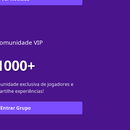
Comunidade VIP
1000+
unidade exclusiva de jogadores e
rtilhe experiências!
Entrar Grupo