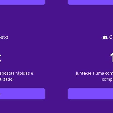
reto
👥 
t
espostas rápidas e
Junte-se a uma com
lizado!
compa
e