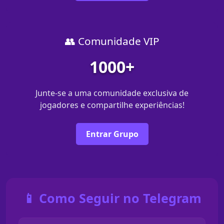
👥 Comunidade VIP
1000+
Junte-se a uma comunidade exclusiva de
jogadores e compartilhe experiências!
Entrar Grupo
📱 Como Seguir no Telegram