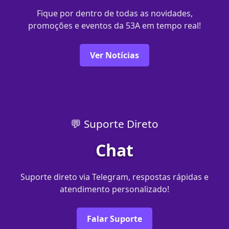
Fique por dentro de todas as novidades,
promoções e eventos da 53A em tempo real!
Ver Notícias
💬 Suporte Direto
Chat
Suporte direto via Telegram, respostas rápidas e
atendimento personalizado!
Falar Suporte