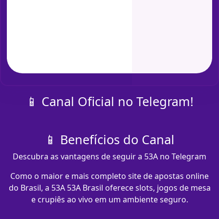
📱 Canal Oficial no Telegram!
📱 Benefícios do Canal
Descubra as vantagens de seguir a 53A no Telegram
Como o maior e mais completo site de apostas online
do Brasil, a 53A 53A Brasil oferece slots, jogos de mesa
e crupiês ao vivo em um ambiente seguro.