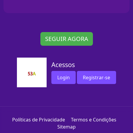
SEGUIR AGORA
Acessos
Login
Registrar-se
Políticas de Privacidade
Termos e Condições
Sitemap