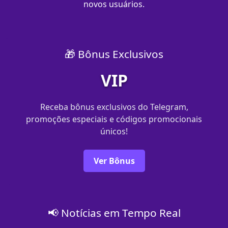
novos usuários.
🎁 Bônus Exclusivos
VIP
Receba bônus exclusivos do Telegram,
promoções especiais e códigos promocionais
únicos!
Ver Bônus
📢 Notícias em Tempo Real