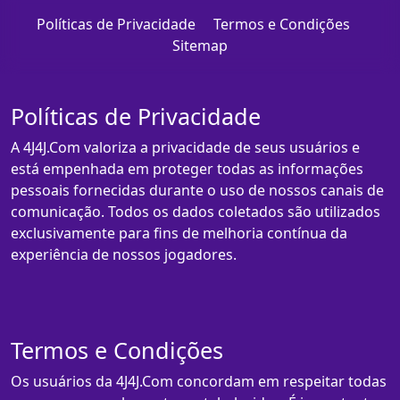
Políticas de Privacidade
Termos e Condições
Sitemap
Políticas de Privacidade
A 4J4J.Com valoriza a privacidade de seus usuários e
está empenhada em proteger todas as informações
pessoais fornecidas durante o uso de nossos canais de
comunicação. Todos os dados coletados são utilizados
exclusivamente para fins de melhoria contínua da
experiência de nossos jogadores.
Termos e Condições
Os usuários da 4J4J.Com concordam em respeitar todas