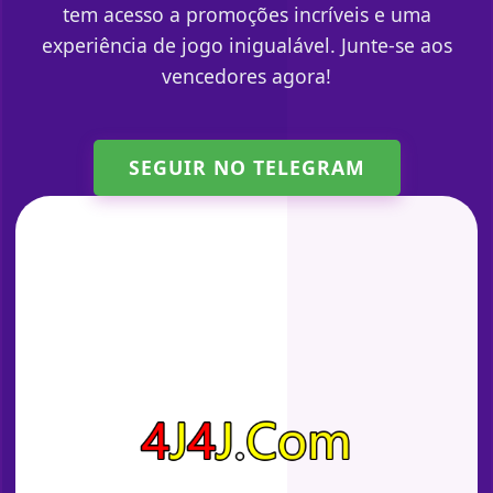
tem acesso a promoções incríveis e uma
experiência de jogo inigualável. Junte-se aos
vencedores agora!
SEGUIR NO TELEGRAM