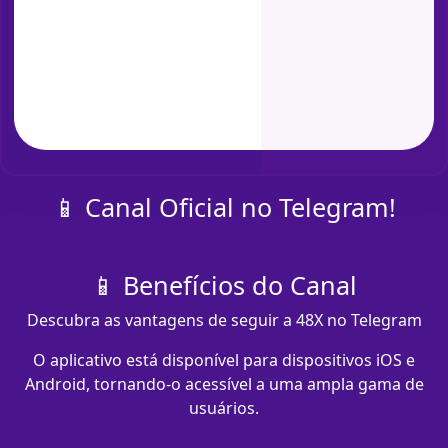
📱 Canal Oficial no Telegram!
📱 Benefícios do Canal
Descubra as vantagens de seguir a 48X no Telegram
O aplicativo está disponível para dispositivos iOS e
Android, tornando-o acessível a uma ampla gama de
usuários.