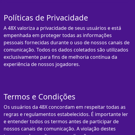
Políticas de Privacidade
A 48X valoriza a privacidade de seus usuários e está
empenhada em proteger todas as informações
pessoais fornecidas durante o uso de nossos canais de
comunicação. Todos os dados coletados são utilizados
exclusivamente para fins de melhoria contínua da
experiência de nossos jogadores.
Termos e Condições
Os usuários da 48X concordam em respeitar todas as
regras e regulamentos estabelecidos. É importante ler
e entender todos os termos antes de participar de
nossos canais de comunicação. A violação destes