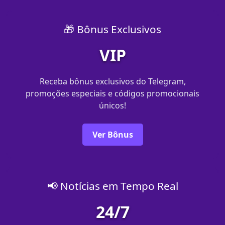
🎁 Bônus Exclusivos
VIP
Receba bônus exclusivos do Telegram,
promoções especiais e códigos promocionais
únicos!
Ver Bônus
📢 Notícias em Tempo Real
24/7