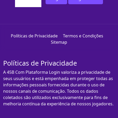
Políticas de Privacidade
Termos e Condições
Sitemap
Políticas de Privacidade
A 45B Com Plataforma Login valoriza a privacidade de
seus usuários e está empenhada em proteger todas as
informações pessoais fornecidas durante o uso de
nossos canais de comunicação. Todos os dados
coletados são utilizados exclusivamente para fins de
melhoria contínua da experiência de nossos jogadores.