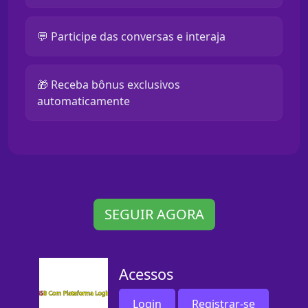
💬 Participe das conversas e interaja
🎁 Receba bônus exclusivos
automaticamente
SEGUIR AGORA
Acessos
Login
Registrar-se