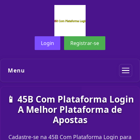
Login
Registrar-se
Menu
📱 45B Com Plataforma Login
A Melhor Plataforma de
Apostas
Cadastre-se na 45B Com Plataforma Login para