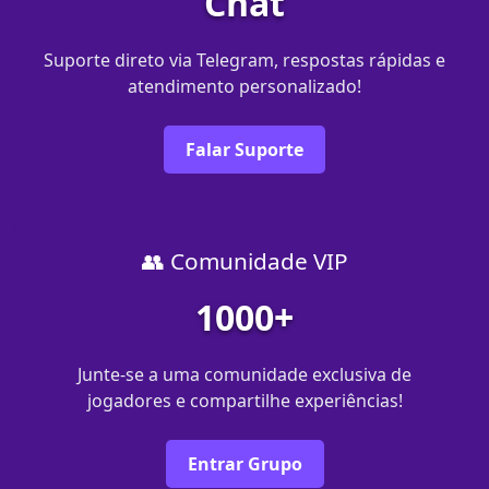
Chat
Suporte direto via Telegram, respostas rápidas e
atendimento personalizado!
Falar Suporte
👥 Comunidade VIP
1000+
Junte-se a uma comunidade exclusiva de
jogadores e compartilhe experiências!
Entrar Grupo