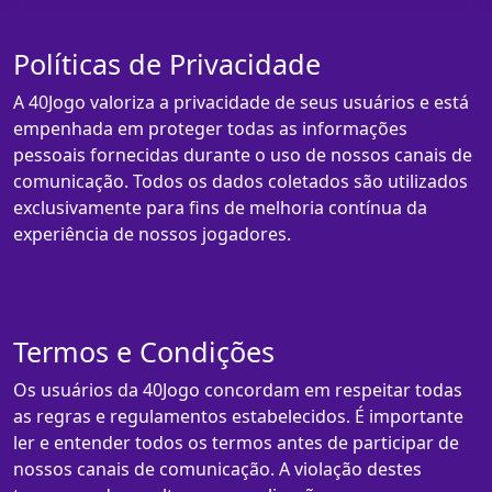
Políticas de Privacidade
A 40Jogo valoriza a privacidade de seus usuários e está
empenhada em proteger todas as informações
pessoais fornecidas durante o uso de nossos canais de
comunicação. Todos os dados coletados são utilizados
exclusivamente para fins de melhoria contínua da
experiência de nossos jogadores.
Termos e Condições
Os usuários da 40Jogo concordam em respeitar todas
as regras e regulamentos estabelecidos. É importante
ler e entender todos os termos antes de participar de
nossos canais de comunicação. A violação destes