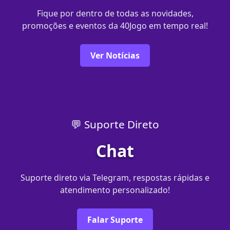
Fique por dentro de todas as novidades,
promoções e eventos da 40Jogo em tempo real!
Ver Notícias
💬 Suporte Direto
Chat
Suporte direto via Telegram, respostas rápidas e
atendimento personalizado!
Falar Suporte