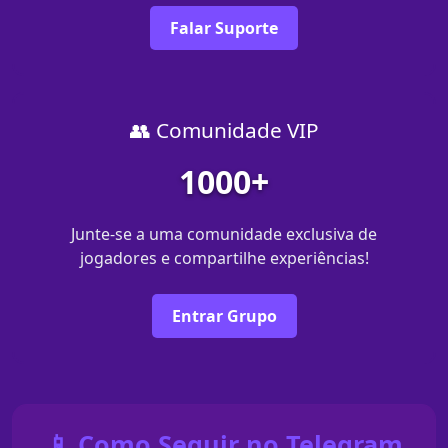
Falar Suporte
👥 Comunidade VIP
1000+
Junte-se a uma comunidade exclusiva de
jogadores e compartilhe experiências!
Entrar Grupo
📱 Como Seguir no Telegram