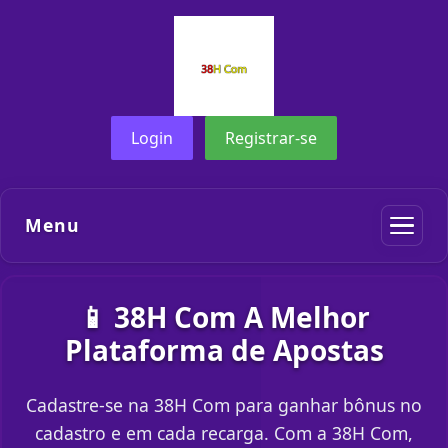
Login
Registrar-se
Menu
📱 38H Com A Melhor
Plataforma de Apostas
Cadastre-se na 38H Com para ganhar bônus no
cadastro e em cada recarga. Com a 38H Com,