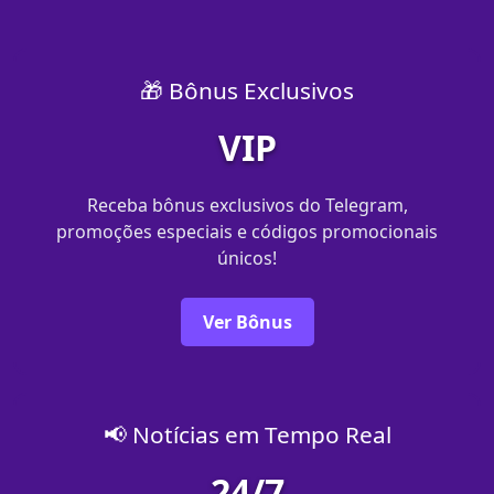
🎁 Bônus Exclusivos
VIP
Receba bônus exclusivos do Telegram,
promoções especiais e códigos promocionais
únicos!
Ver Bônus
📢 Notícias em Tempo Real
24/7