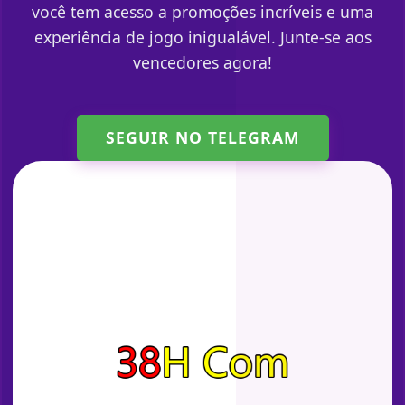
você tem acesso a promoções incríveis e uma
experiência de jogo inigualável. Junte-se aos
vencedores agora!
SEGUIR NO TELEGRAM