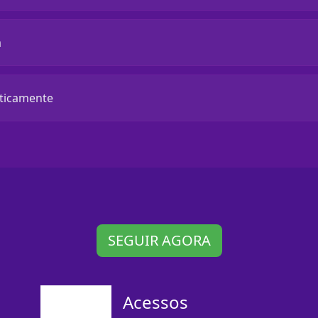
a
aticamente
SEGUIR AGORA
Acessos