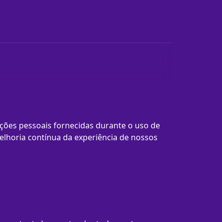
ções pessoais fornecidas durante o uso de
elhoria contínua da experiência de nossos