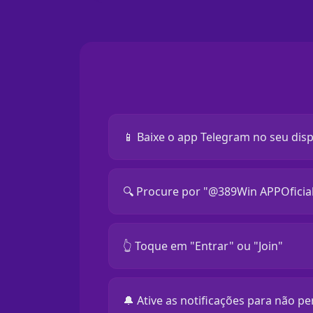
📱 Baixe o app Telegram no seu disp
🔍 Procure por "@389Win APPOficia
👆 Toque em "Entrar" ou "Join"
🔔 Ative as notificações para não p