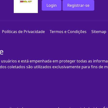
Login
Registrar-se
Políticas de Privacidade
Termos e Condições
Sitemap
de
s usuários e está empenhada em proteger todas as informa
os coletados são utilizados exclusivamente para fins de m