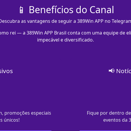
📱 Benefícios do Canal
Descubra as vantagens de seguir a 389Win APP no Telegra
como rei — a 389Win APP Brasil conta com uma equipe de eli
impecável e diversificado.
sivos
📢 Notí
m, promoções especiais
Fique por dentro d
s únicos!
eventos da 