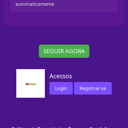
automaticamente
SEGUIR AGORA
Acessos
Login
Registrar-se