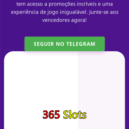
tem acesso a promoções incríveis e uma
experiência de jogo inigualável. Junte-se aos
vencedores agora!
SEGUIR NO TELEGRAM