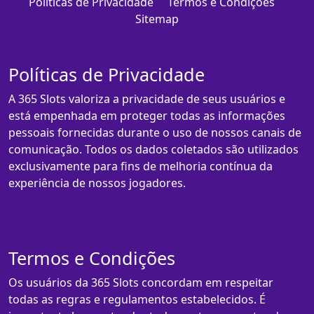
Políticas de Privacidade
Termos e Condições
Sitemap
Políticas de Privacidade
A 365 Slots valoriza a privacidade de seus usuários e
está empenhada em proteger todas as informações
pessoais fornecidas durante o uso de nossos canais de
comunicação. Todos os dados coletados são utilizados
exclusivamente para fins de melhoria contínua da
experiência de nossos jogadores.
Termos e Condições
Os usuários da 365 Slots concordam em respeitar
todas as regras e regulamentos estabelecidos. É