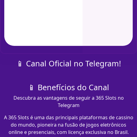
📱 Canal Oficial no Telegram!
📱 Benefícios do Canal
Descubra as vantagens de seguir a 365 Slots no
Telegram
A 365 Slots é uma das principais plataformas de cassino
do mundo, pioneira na fusão de jogos eletrônicos
online e presenciais, com licença exclusiva no Brasil.