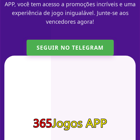
APP, você tem acesso a promoções incríveis e uma
experiência de jogo inigualável. Junte-se aos
vencedores agora!
SEGUIR NO TELEGRAM