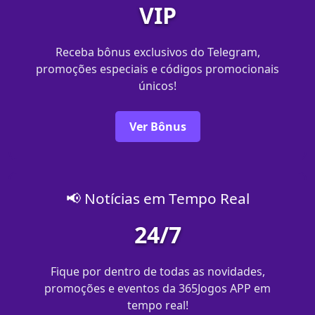
VIP
Receba bônus exclusivos do Telegram,
promoções especiais e códigos promocionais
únicos!
Ver Bônus
📢 Notícias em Tempo Real
24/7
Fique por dentro de todas as novidades,
promoções e eventos da 365Jogos APP em
tempo real!