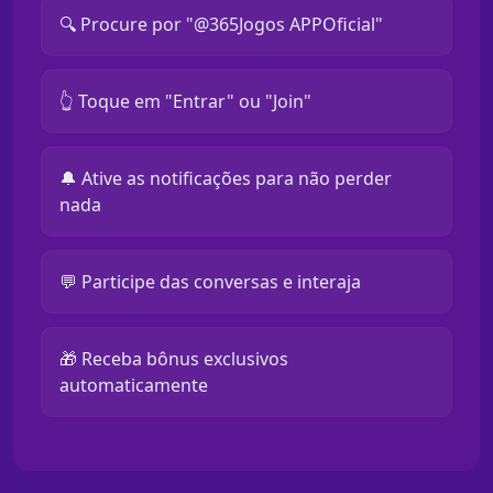
🔍 Procure por "@365Jogos APPOficial"
👆 Toque em "Entrar" ou "Join"
🔔 Ative as notificações para não perder
nada
💬 Participe das conversas e interaja
🎁 Receba bônus exclusivos
automaticamente