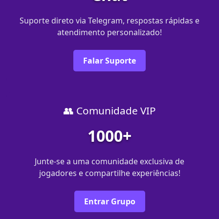
Suporte direto via Telegram, respostas rápidas e
atendimento personalizado!
Falar Suporte
👥 Comunidade VIP
1000+
Junte-se a uma comunidade exclusiva de
jogadores e compartilhe experiências!
Entrar Grupo