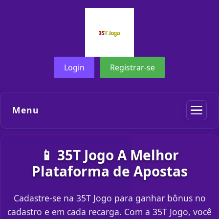
Login
Registrar-se
Menu
📱 35T Jogo A Melhor
Plataforma de Apostas
Cadastre-se na 35T Jogo para ganhar bônus no
cadastro e em cada recarga. Com a 35T Jogo, você