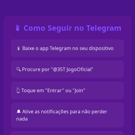
📱 Como Seguir no Telegram
📱 Baixe o app Telegram no seu dispositivo
🔍 Procure por "@35T JogoOficial"
👆 Toque em "Entrar" ou "Join"
🔔 Ative as notificações para não perder
nada