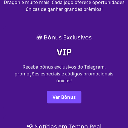
Dragon e muito mais. Cada jogo oferece oportunidades
únicas de ganhar grandes prêmios!
🎁 Bônus Exclusivos
VIP
Receba bônus exclusivos do Telegram,
promoções especiais e códigos promocionais
únicos!
Ver Bônus
📢 Notícias em Tempo Real