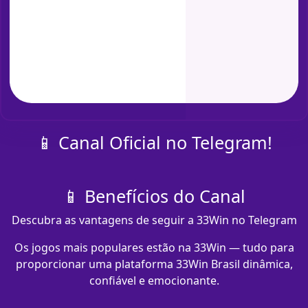
📱 Canal Oficial no Telegram!
📱 Benefícios do Canal
Descubra as vantagens de seguir a 33Win no Telegram
Os jogos mais populares estão na 33Win — tudo para
proporcionar uma plataforma 33Win Brasil dinâmica,
confiável e emocionante.