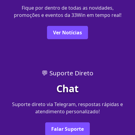
Fique por dentro de todas as novidades,
promoções e eventos da 33Win em tempo real!
Ver Notícias
💬 Suporte Direto
Chat
Suporte direto via Telegram, respostas rápidas e
atendimento personalizado!
Falar Suporte