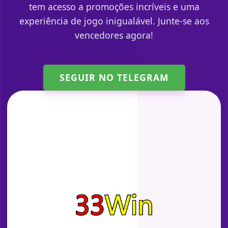
tem acesso a promoções incríveis e uma
experiência de jogo inigualável. Junte-se aos
vencedores agora!
SEGUIR NO TELEGRAM