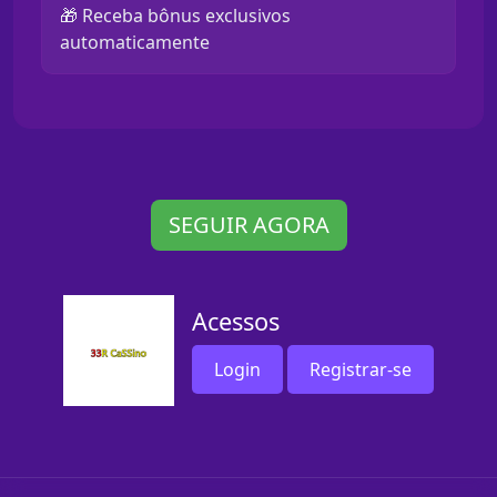
🎁 Receba bônus exclusivos
automaticamente
SEGUIR AGORA
Acessos
Login
Registrar-se