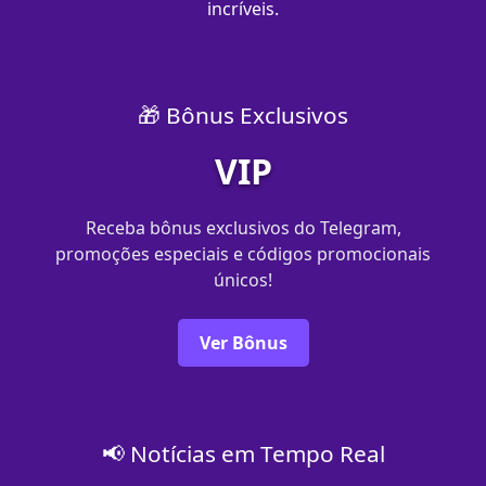
incríveis.
🎁 Bônus Exclusivos
VIP
Receba bônus exclusivos do Telegram,
promoções especiais e códigos promocionais
únicos!
Ver Bônus
📢 Notícias em Tempo Real