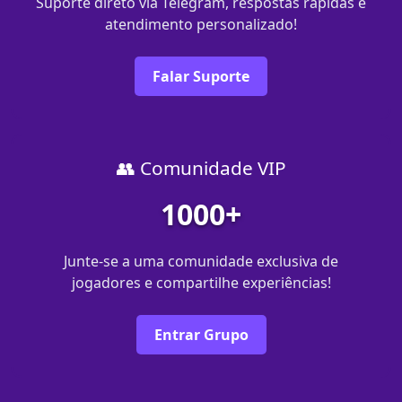
Suporte direto via Telegram, respostas rápidas e
atendimento personalizado!
Falar Suporte
👥 Comunidade VIP
1000+
Junte-se a uma comunidade exclusiva de
jogadores e compartilhe experiências!
Entrar Grupo