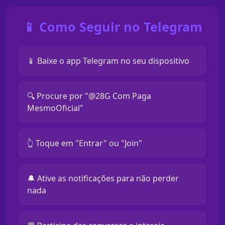
📱 Como Seguir no Telegram
📱 Baixe o app Telegram no seu dispositivo
🔍 Procure por "@28G Com Paga
MesmoOficial"
👆 Toque em "Entrar" ou "Join"
🔔 Ative as notificações para não perder
nada