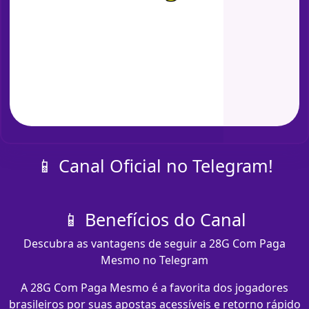
📱 Canal Oficial no Telegram!
📱 Benefícios do Canal
Descubra as vantagens de seguir a 28G Com Paga
Mesmo no Telegram
A 28G Com Paga Mesmo é a favorita dos jogadores
brasileiros por suas apostas acessíveis e retorno rápido