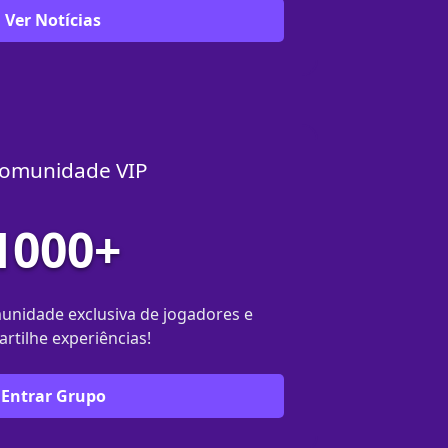
Ver Notícias
Comunidade VIP
1000+
unidade exclusiva de jogadores e
rtilhe experiências!
Entrar Grupo