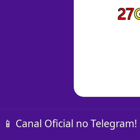
📱 Canal Oficial no Telegram!