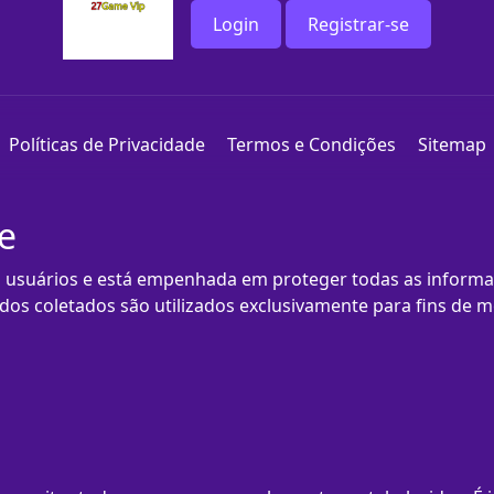
Login
Registrar-se
Políticas de Privacidade
Termos e Condições
Sitemap
de
us usuários e está empenhada em proteger todas as informa
os coletados são utilizados exclusivamente para fins de m