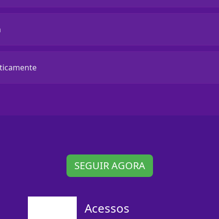
a
aticamente
SEGUIR AGORA
Acessos