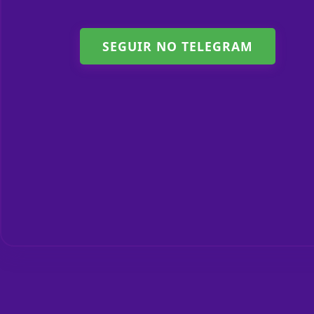
SEGUIR NO TELEGRAM