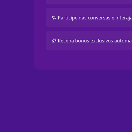
💬 Participe das conversas e interaj
🎁 Receba bônus exclusivos autom