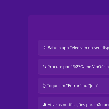
📱 Baixe o app Telegram no seu disp
🔍 Procure por "@27Game VipOficia
👆 Toque em "Entrar" ou "Join"
🔔 Ative as notificações para não p