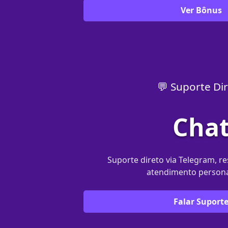
Ver Bônus
💬 Suporte Di
Cha
Suporte direto via Telegram, r
atendimento persona
Falar Suport