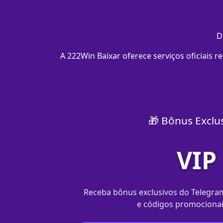
D
A 222Win Baixar oferece serviços oficiais
🎁 Bônus Exclu
VIP
Receba bônus exclusivos do Telegra
e códigos promocionai