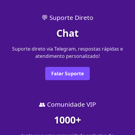
💬 Suporte Direto
Chat
Suporte direto via Telegram, respostas rápidas e
atendimento personalizado!
Falar Suporte
👥 Comunidade VIP
1000+