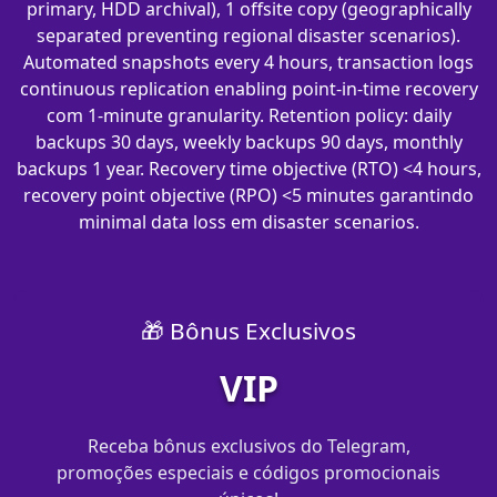
primary, HDD archival), 1 offsite copy (geographically
separated preventing regional disaster scenarios).
Automated snapshots every 4 hours, transaction logs
continuous replication enabling point-in-time recovery
com 1-minute granularity. Retention policy: daily
backups 30 days, weekly backups 90 days, monthly
backups 1 year. Recovery time objective (RTO) <4 hours,
recovery point objective (RPO) <5 minutes garantindo
minimal data loss em disaster scenarios.
🎁 Bônus Exclusivos
VIP
Receba bônus exclusivos do Telegram,
promoções especiais e códigos promocionais