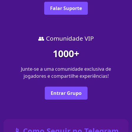
Falar Suporte
👥 Comunidade VIP
1000+
Junte-se a uma comunidade exclusiva de
jogadores e compartilhe experiências!
Entrar Grupo
📱 Como Seguir no Telegram