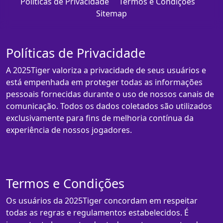
Políticas de Privacidade
Termos e Condições
Sitemap
Políticas de Privacidade
A 2025Tiger valoriza a privacidade de seus usuários e
está empenhada em proteger todas as informações
pessoais fornecidas durante o uso de nossos canais de
comunicação. Todos os dados coletados são utilizados
exclusivamente para fins de melhoria contínua da
experiência de nossos jogadores.
Termos e Condições
Os usuários da 2025Tiger concordam em respeitar
todas as regras e regulamentos estabelecidos. É