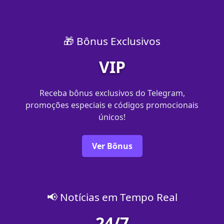
🎁 Bônus Exclusivos
VIP
Receba bônus exclusivos do Telegram,
promoções especiais e códigos promocionais
únicos!
Ver Bônus
📢 Notícias em Tempo Real
24/7