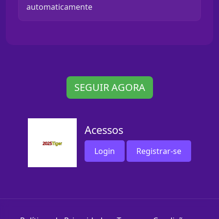
automaticamente
SEGUIR AGORA
Acessos
Login
Registrar-se