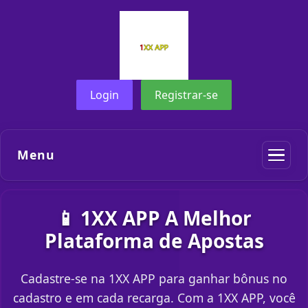
Login
Registrar-se
Menu
📱 1XX APP A Melhor
Plataforma de Apostas
Cadastre-se na 1XX APP para ganhar bônus no
cadastro e em cada recarga. Com a 1XX APP, você