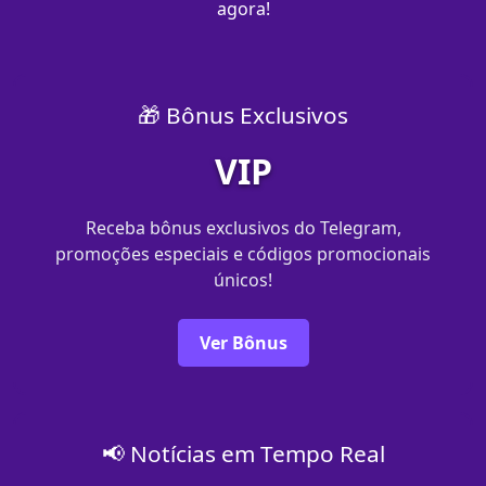
agora!
🎁 Bônus Exclusivos
VIP
Receba bônus exclusivos do Telegram,
promoções especiais e códigos promocionais
únicos!
Ver Bônus
📢 Notícias em Tempo Real