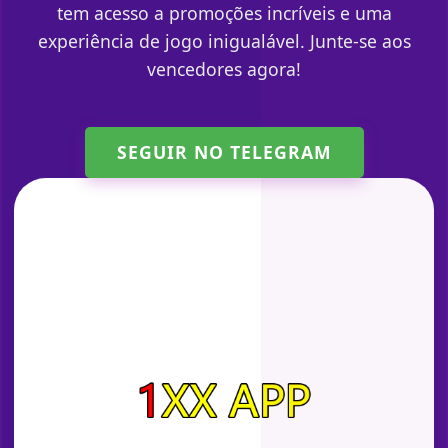
tem acesso a promoções incríveis e uma
experiência de jogo inigualável. Junte-se aos
vencedores agora!
SEGUIR NO TELEGRAM