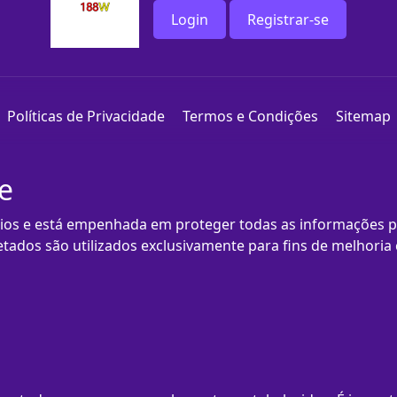
Login
Registrar-se
Políticas de Privacidade
Termos e Condições
Sitemap
de
ários e está empenhada em proteger todas as informações p
tados são utilizados exclusivamente para fins de melhoria