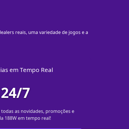
alers reais, uma variedade de jogos e a
cias em Tempo Real
24/7
e todas as novidades, promoções e
da 188W em tempo real!