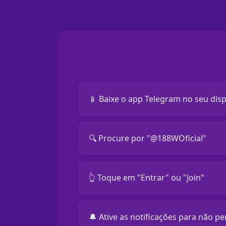
📱 Baixe o app Telegram no seu disp
🔍 Procure por "@188WOficial"
👆 Toque em "Entrar" ou "Join"
🔔 Ative as notificações para não p