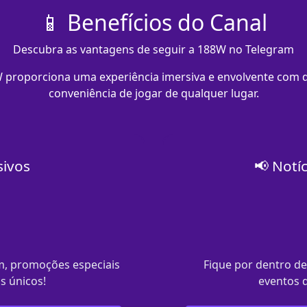
📱 Benefícios do Canal
Descubra as vantagens de seguir a 188W no Telegram
 proporciona uma experiência imersiva e envolvente com de
conveniência de jogar de qualquer lugar.
sivos
📢 Notí
m, promoções especiais
Fique por dentro d
s únicos!
eventos 