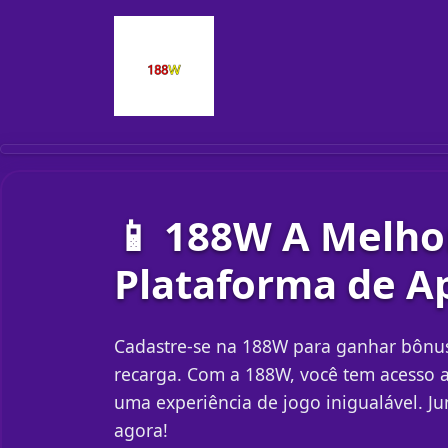
📱 188W A Melho
Plataforma de A
Cadastre-se na 188W para ganhar bônus
recarga. Com a 188W, você tem acesso a
uma experiência de jogo inigualável. J
agora!