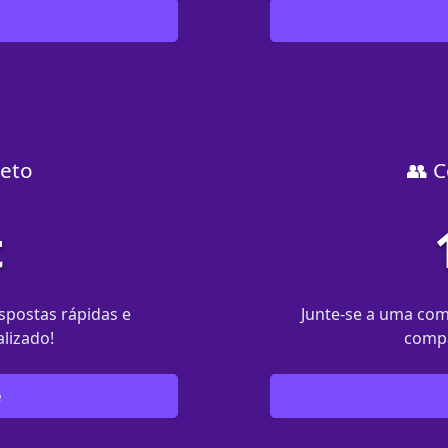
reto
👥 
t
espostas rápidas e
Junte-se a uma com
lizado!
compa
e