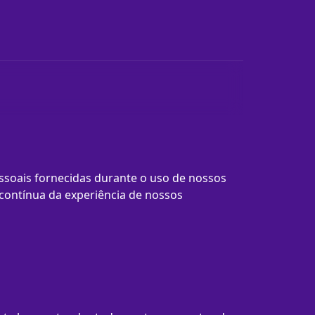
ssoais fornecidas durante o uso de nossos
 contínua da experiência de nossos