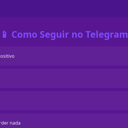
📱 Como Seguir no Telegram
ositivo
erder nada