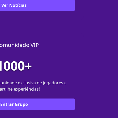
Ver Notícias
Comunidade VIP
1000+
unidade exclusiva de jogadores e
rtilhe experiências!
Entrar Grupo