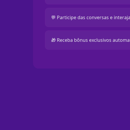
💬 Participe das conversas e interaj
🎁 Receba bônus exclusivos autom