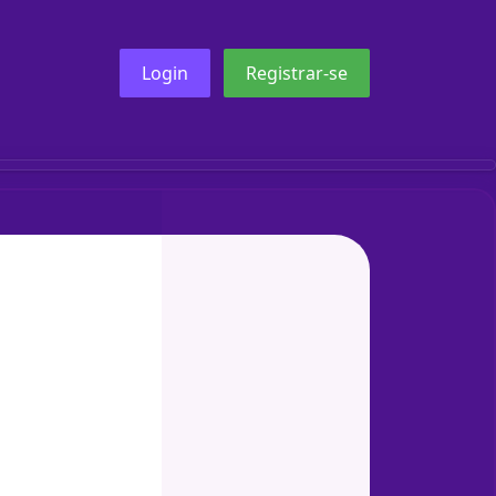
Login
Registrar-se