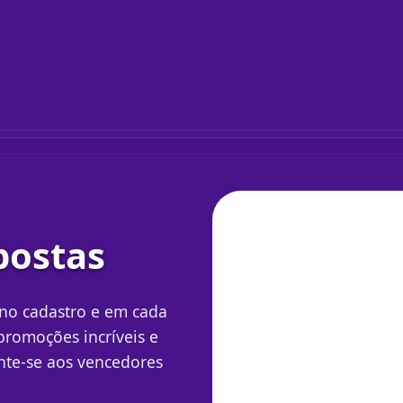
postas
no cadastro e em cada
promoções incríveis e
unte-se aos vencedores