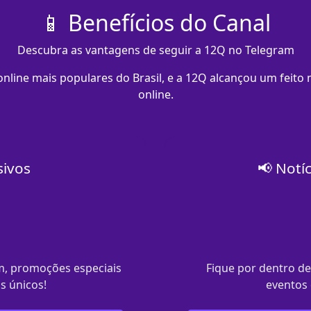
📱 Benefícios do Canal
Descubra as vantagens de seguir a 12Q no Telegram
nline mais populares do Brasil, e a 12Q alcançou um feito
online.
sivos
📢 Notí
m, promoções especiais
Fique por dentro d
s únicos!
eventos 