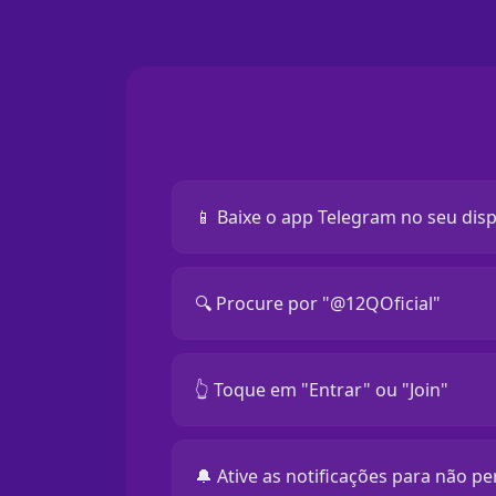
📱 Baixe o app Telegram no seu disp
🔍 Procure por "@12QOficial"
👆 Toque em "Entrar" ou "Join"
🔔 Ative as notificações para não p