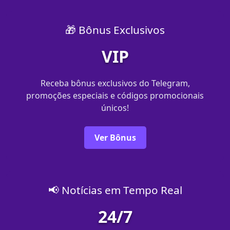
🎁 Bônus Exclusivos
VIP
Receba bônus exclusivos do Telegram,
promoções especiais e códigos promocionais
únicos!
Ver Bônus
📢 Notícias em Tempo Real
24/7