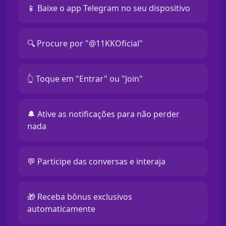
📱 Baixe o app Telegram no seu dispositivo
🔍 Procure por "@11KKOficial"
👆 Toque em "Entrar" ou "Join"
🔔 Ative as notificações para não perder
nada
💬 Participe das conversas e interaja
🎁 Receba bônus exclusivos
automaticamente