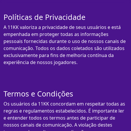
Políticas de Privacidade
A 11KK valoriza a privacidade de seus usuários e está
empenhada em proteger todas as informações
pessoais fornecidas durante o uso de nossos canais de
comunicação. Todos os dados coletados são utilizados
exclusivamente para fins de melhoria contínua da
experiência de nossos jogadores.
Termos e Condições
Os usuários da 11KK concordam em respeitar todas as
regras e regulamentos estabelecidos. É importante ler
e entender todos os termos antes de participar de
nossos canais de comunicação. A violação destes