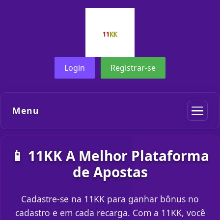
Login
Registrar-se
Menu
📱 11KK A Melhor Plataforma
de Apostas
Cadastre-se na 11KK para ganhar bônus no
cadastro e em cada recarga. Com a 11KK, você