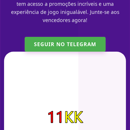
tem acesso a promoções incríveis e uma
experiência de jogo inigualável. Junte-se aos
vencedores agora!
SEGUIR NO TELEGRAM