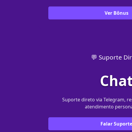
Ver Bônus
💬 Suporte Di
Cha
Suporte direto via Telegram, r
atendimento persona
Falar Suport