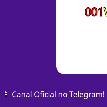
📱 Canal Oficial no Telegram!