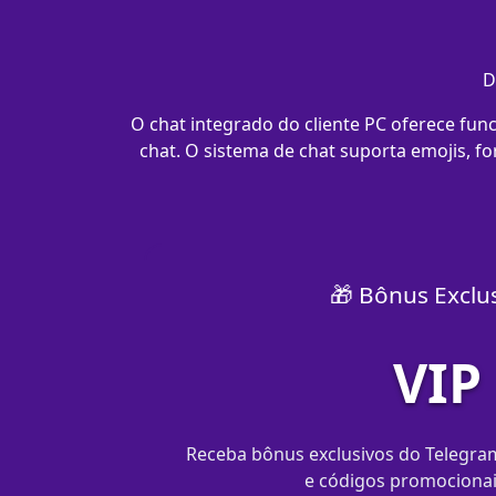
D
O chat integrado do cliente PC oferece fun
chat. O sistema de chat suporta emojis, f
🎁 Bônus Exclu
VIP
Receba bônus exclusivos do Telegra
e códigos promocionai