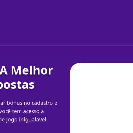
 A Melhor
postas
ar bônus no cadastro e
você tem acesso a
e jogo inigualável.