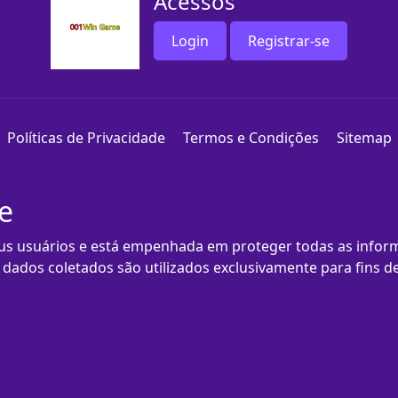
Acessos
Login
Registrar-se
Políticas de Privacidade
Termos e Condições
Sitemap
de
eus usuários e está empenhada em proteger todas as infor
dados coletados são utilizados exclusivamente para fins d