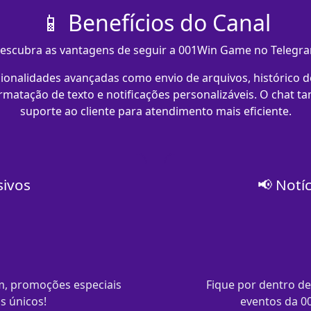
📱 Benefícios do Canal
escubra as vantagens de seguir a 001Win Game no Telegr
cionalidades avançadas como envio de arquivos, histórico de
ormatação de texto e notificações personalizáveis. O chat
suporte ao cliente para atendimento mais eficiente.
sivos
📢 Notí
m, promoções especiais
Fique por dentro d
s únicos!
eventos da 0