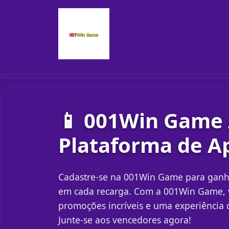
📱 001Win Game
Plataforma de A
Cadastre-se na 001Win Game para ganh
em cada recarga. Com a 001Win Game, 
promoções incríveis e uma experiência d
Junte-se aos vencedores agora!