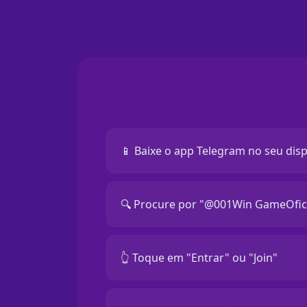
📱 Baixe o app Telegram no seu disp
🔍 Procure por "@001Win GameOfici
👆 Toque em "Entrar" ou "Join"